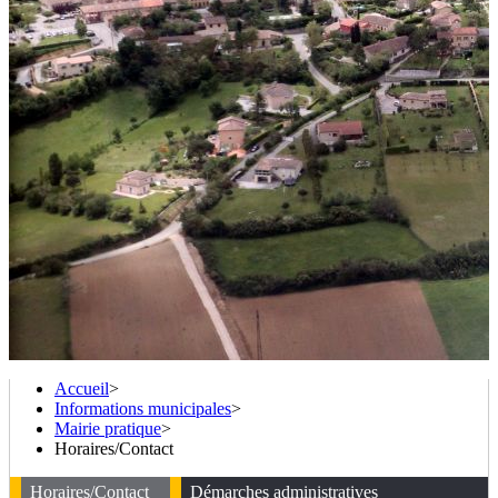
Accueil
>
Informations municipales
>
Mairie pratique
>
Horaires/Contact
Horaires/Contact
Démarches administratives